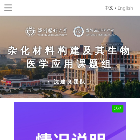
中文
 / 
English
杂化材料构建及其生物
医学应用课题组
· 沈建良团队 ·
活动